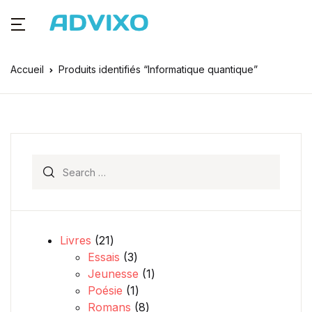
Accueil
Produits identifiés “Informatique quantique”
Search for:
21 produits
Livres
21
3 produits
Essais
3
1 produit
Jeunesse
1
1 produit
Poésie
1
8 produits
Romans
8