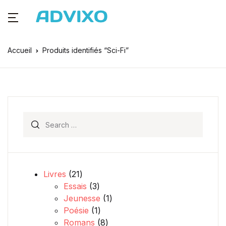
Accueil
Produits identifiés “Sci-Fi”
Search for:
21 produits
Livres
21
3 produits
Essais
3
1 produit
Jeunesse
1
1 produit
Poésie
1
8 produits
Romans
8