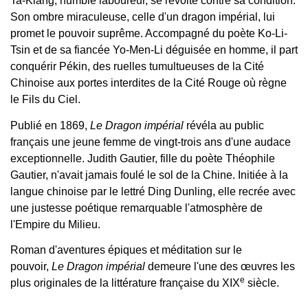
Ta-Kiang, humble laboureur, se révolte contre sa condition.
Son ombre miraculeuse, celle d'un dragon impérial, lui
promet le pouvoir suprême. Accompagné du poète Ko-Li-
Tsin et de sa fiancée Yo-Men-Li déguisée en homme, il part
conquérir Pékin, des ruelles tumultueuses de la Cité
Chinoise aux portes interdites de la Cité Rouge où règne
le Fils du Ciel.
Publié en 1869,
Le Dragon impérial
révéla au public
français une jeune femme de vingt-trois ans d'une audace
exceptionnelle. Judith Gautier, fille du poète Théophile
Gautier, n'avait jamais foulé le sol de la Chine. Initiée à la
langue chinoise par le lettré Ding Dunling, elle recrée avec
une justesse poétique remarquable l'atmosphère de
l'Empire du Milieu.
Roman d'aventures épiques et méditation sur le
pouvoir,
Le Dragon impérial
demeure l'une des œuvres les
e
plus originales de la littérature française du XIX
siècle.